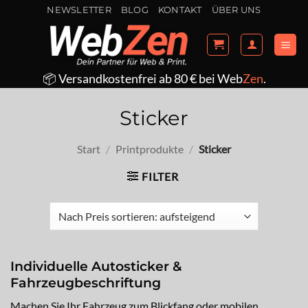
Zum
NEWSLETTER
BLOG
KONTAKT
ÜBER UNS
Inhalt
springen
📦 Versandkostenfrei ab 80 € bei Web
Zen
.
Sticker
Start
/
Printprodukte
/
Sticker
FILTER
Individuelle Autosticker &
Fahrzeugbeschriftung
Machen Sie Ihr Fahrzeug zum Blickfang oder mobilen