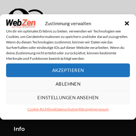
Zustimmung verwalten
Um dir ein optimales Erlebnis zu bieten, verwenden wir Technologien wie
Cookies, um Geräteinformationen zu speichern und/oder darauf zuzugreifen.
Wenn du diesen Technologien zustimmst, können wir Daten wie das
Surfverhalten oder eindeutige IDs auf dieser Website verarbeiten. Wenn du
deine Zustimmung nicht erteilst oder zurückziehst, können bestimmte
Merkmale und Funktionen beeinträchtigt werden.
AKZEPTIEREN
Baby on Board
Baby on Board
Sticker Vl
Sticker Vll
9,99
€
9,99
€
ABLEHNEN
inkl. MwSt.
inkl. MwSt.
EINSTELLUNGEN ANSEHEN
Cookie-Richtlinie
Datenschutzerklärung
Impressum
Info