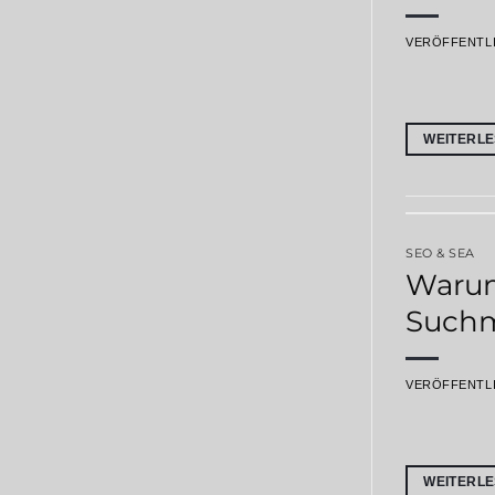
VERÖFFENTL
WEITERL
SEO & SEA
Warum
Suchm
VERÖFFENTL
WEITERL