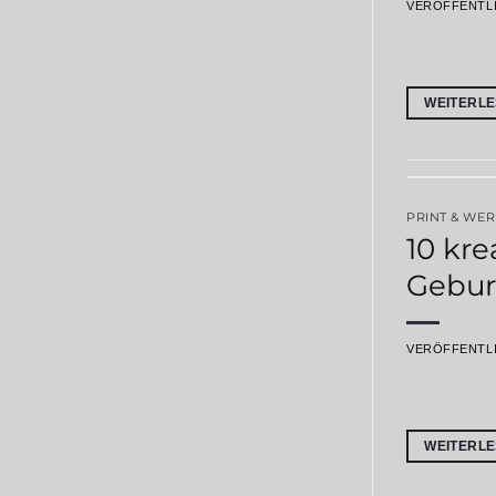
VERÖFFENTL
WEITERL
PRINT & WE
10 kre
Gebur
VERÖFFENTL
WEITERL