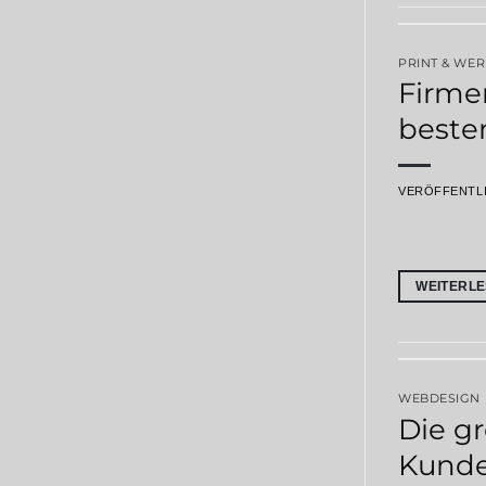
PRINT & WE
Firme
beste
VERÖFFENTL
WEITERL
WEBDESIGN
Die g
Kunde