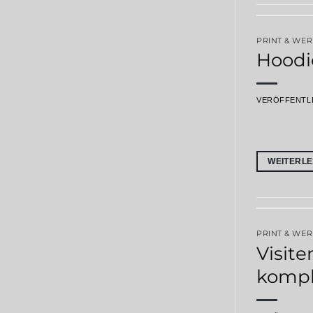
PRINT & WE
Hoodi
VERÖFFENTL
WEITERL
PRINT & WE
Visite
kompl