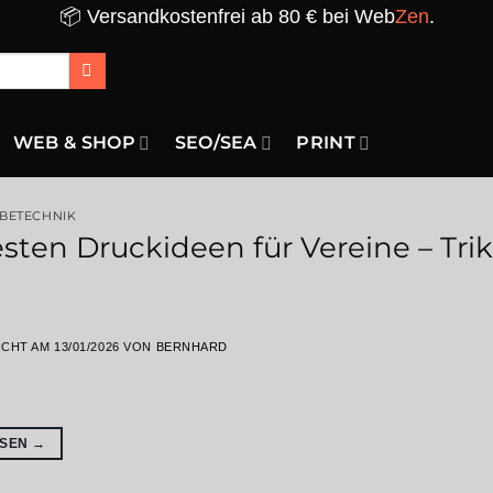
📦 Versandkostenfrei ab 80 € bei Web
Zen
.
WEB & SHOP
SEO/SEA
PRINT
RBETECHNIK
sten Druckideen für Vereine – Trik
ICHT AM
13/01/2026
VON
BERNHARD
ESEN
→