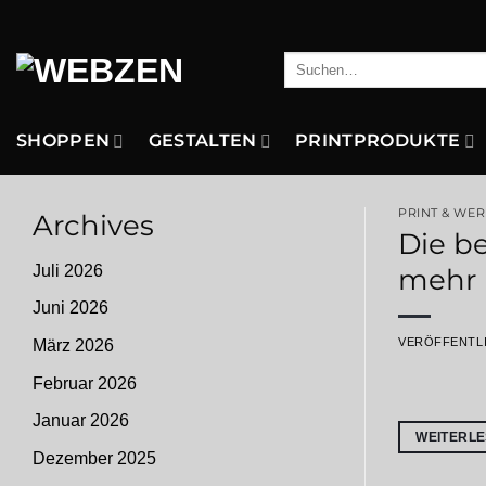
Zum
Inhalt
Suchen
springen
nach:
SHOPPEN
GESTALTEN
PRINTPRODUKTE
PRINT & WE
Archives
Die be
Juli 2026
mehr
Juni 2026
VERÖFFENTL
März 2026
Februar 2026
Januar 2026
WEITERL
Dezember 2025