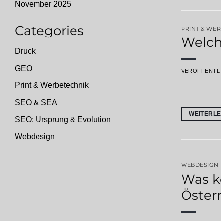
November 2025
Categories
PRINT & WE
Welch
Druck
GEO
VERÖFFENTL
Print & Werbetechnik
SEO & SEA
WEITERL
SEO: Ursprung & Evolution
Webdesign
WEBDESIGN
Was ko
Öster