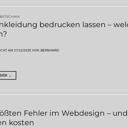
RBETECHNIK
nkleidung bedrucken lassen – welc
n?
ICHT AM
27/12/2025
VON
BERNHARD
ESEN
→
rößten Fehler im Webdesign – u
n kosten