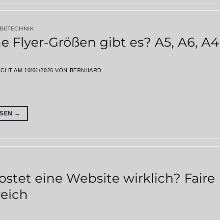
RBETECHNIK
e Flyer-Größen gibt es? A5, A6, A
ICHT AM
10/01/2026
VON
BERNHARD
ESEN
→
stet eine Website wirklich? Faire
reich