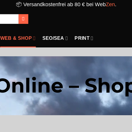
📦 Versandkostenfrei ab 80 € bei Web
Zen
.
WEB & SHOP
SEO/SEA
PRINT
Online – Sho