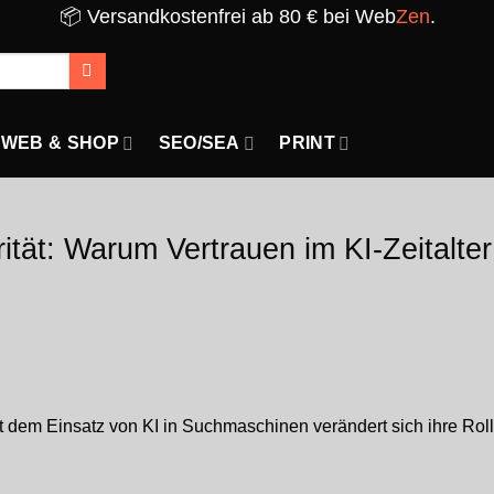
📦 Versandkostenfrei ab 80 € bei Web
Zen
.
WEB & SHOP
SEO/SEA
PRINT
tät: Warum Vertrauen im KI-Zeitalte
it dem Einsatz von KI in Suchmaschinen verändert sich ihre Rolle