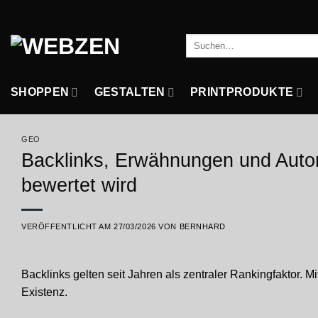
Zum
Inhalt
Suchen
springen
nach:
SHOPPEN
GESTALTEN
PRINTPRODUKTE
GEO
Backlinks, Erwähnungen und Autori
bewertet wird
VERÖFFENTLICHT AM
27/03/2026
VON
BERNHARD
Backlinks gelten seit Jahren als zentraler Rankingfaktor. M
Existenz.